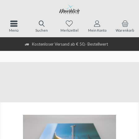
Menü
Suchen
Merkzettel
Mein Konto
Warenkorb
Kostenloser Versand ab € 50,- Bestellwert
Übersicht
Foto-Druck auf Alu-Dibond